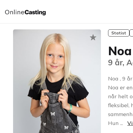
Statist
Noa
9 år, 
Noa , 9 år
Noa er en 
når helt 
fleksibel,
sammenh
Hun
...
Vi