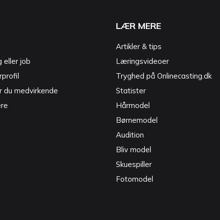
LÆR MERE
Artikler & tips
g eller job
Læringsvideoer
profil
Tryghed på Onlinecasting.dk
r du medvirkende
Statister
ere
Hårmodel
Børnemodel
Audition
Bliv model
Skuespiller
Fotomodel