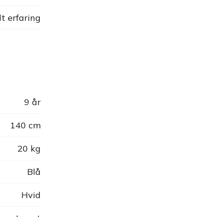
dt erfaring
9 år
140 cm
20 kg
Blå
Hvid