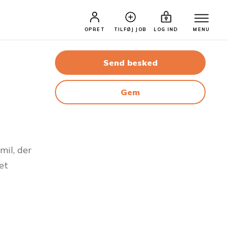
OPRET
TILFØJ JOB
LOG IND
MENU
Send besked
Gem
mil, der
et