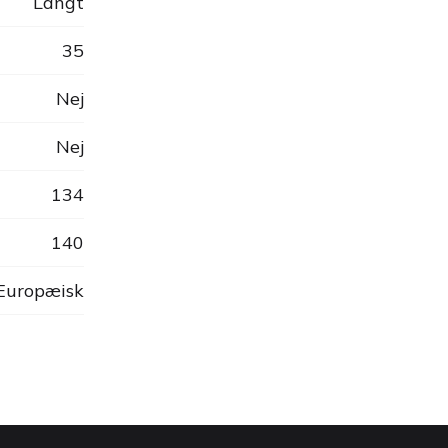
Langt
35
Nej
Nej
134
140
 Europæisk