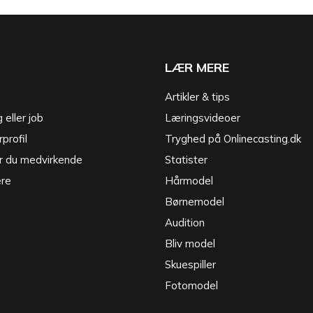
LÆR MERE
Artikler & tips
g eller job
Læringsvideoer
profil
Tryghed på Onlinecasting.dk
r du medvirkende
Statister
ere
Hårmodel
Børnemodel
Audition
Bliv model
Skuespiller
Fotomodel