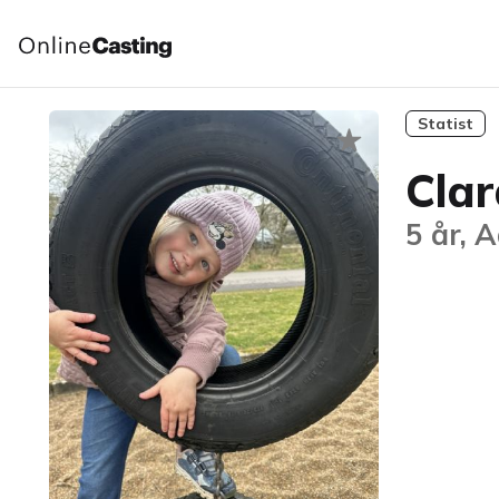
Statist
Clar
5 år, 