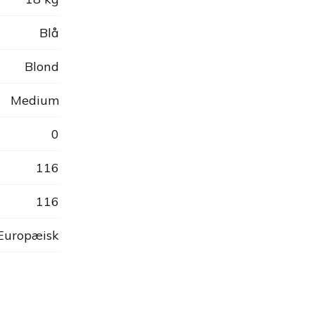
Blå
Blond
Medium
0
116
116
 Europæisk