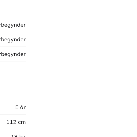
begynder
begynder
begynder
5 år
112 cm
18 kg