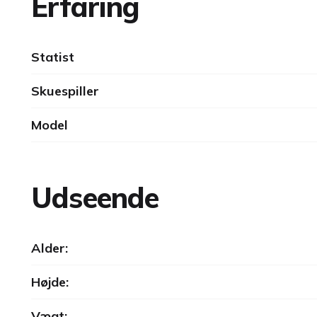
Erfaring
Statist
Skuespiller
Model
Udseende
Alder:
Højde:
Vægt: