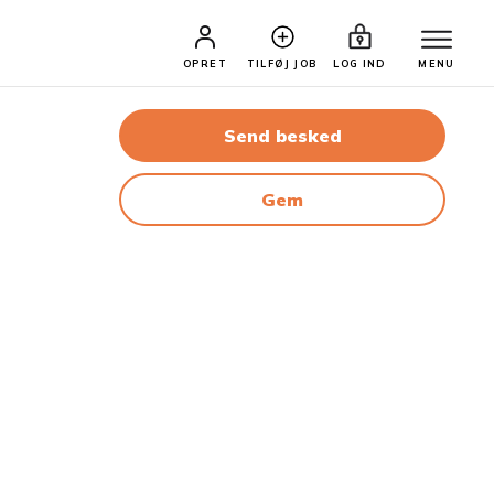
OPRET
TILFØJ JOB
LOG IND
MENU
Send besked
Gem