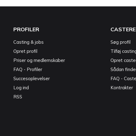
PROFILER
CASTERE
Casting & jobs
Søg profil
Opret profil
Tilføj castin
Priser og medlemskaber
Opret caster
FAQ - Profiler
Sådan finde
Succesoplevelser
FAQ - Cast
Log ind
Kontrakter
RSS