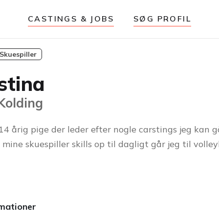
CASTINGS & JOBS
SØG PROFIL
Skuespiller
stina
 Kolding
14 årig pige der leder efter nogle carstings jeg kan gå
 mine skuespiller skills op til dagligt går jeg til volle
rmationer