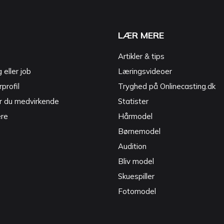
LÆR MERE
Artikler & tips
g eller job
Læringsvideoer
profil
Tryghed på Onlinecasting.dk
r du medvirkende
Statister
ere
Hårmodel
Børnemodel
Audition
Bliv model
Skuespiller
Fotomodel