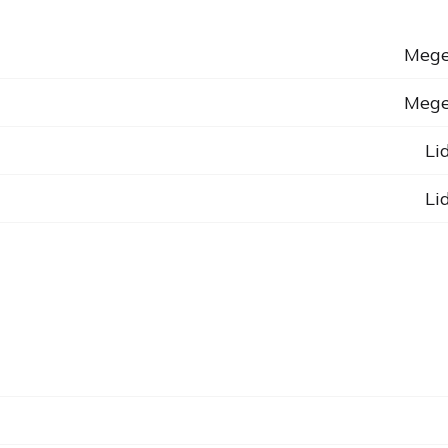
Mege
Mege
Li
Li