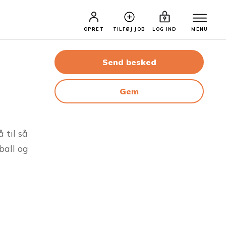
OPRET
TILFØJ JOB
LOG IND
MENU
Send besked
Gem
 til så
yball og