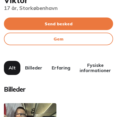
Viktor
17 år, Storkøbenhavn
Send besked
Gem
Fysiske
Alt
Billeder
Erfaring
informationer
Billeder