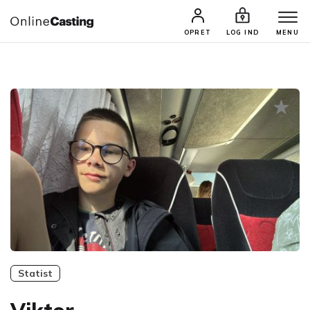
CASTINGS & JOBS
SØG PROFIL
OPRET
LOG IND
MENU
Statist