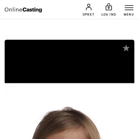
CASTINGS & JOBS
SØG PROFIL
OPRET
LOG IND
MENU