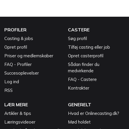
PROFILER
CASTERE
Casting & jobs
Søg profil
Opret profil
Tilføj casting eller job
Priser og medlemskaber
Opret casterprofil
FAQ - Profiler
Sådan finder du
medvirkende
Succesoplevelser
FAQ - Castere
Log ind
Kontrakter
RSS
LÆR MERE
GENERELT
Artikler & tips
Hvad er Onlinecasting.dk?
Læringsvideoer
Mød holdet