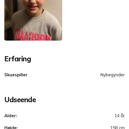
Erfaring
Skuespiller
Nybegynder
Udseende
Alder:
14 år
Højde:
158 cm