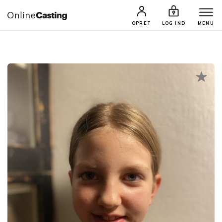
CASTINGS & JOBS
SØG PROFIL
OPRET
LOG IND
MENU