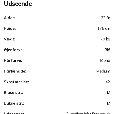
Udseende
Alder:
32 år
Højde:
175 cm
Vægt:
70 kg
Øjenfarve:
Blå
Hårfarve:
Blond
Hårlængde:
Medium
Skostørrelse:
42
Bluse str.:
M
Bukse str.:
M
Udseende:
Skandinavisk / Europæisk