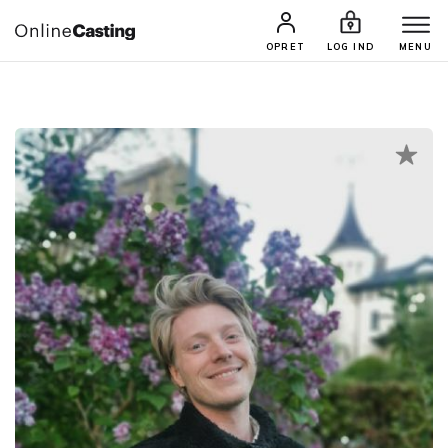
CASTINGS & JOBS
SØG PROFIL
OPRET
LOG IND
MENU