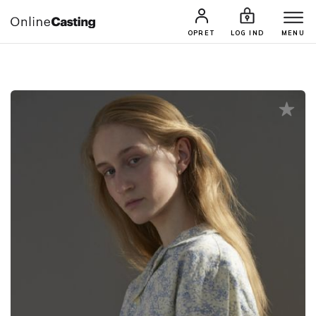
CASTINGS & JOBS
SØG PROFIL
OPRET
LOG IND
MENU