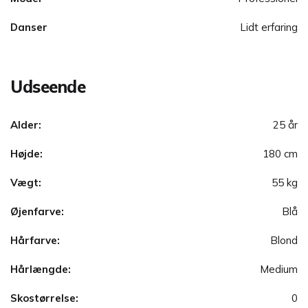
Danser
Lidt erfaring
Udseende
Alder:
25 år
Højde:
180 cm
Vægt:
55 kg
Øjenfarve:
Blå
Hårfarve:
Blond
Hårlængde:
Medium
Skostørrelse:
0