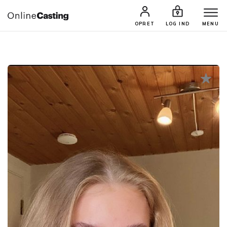
CASTINGS & JOBS
SØG PROFIL
OPRET
LOG IND
MENU