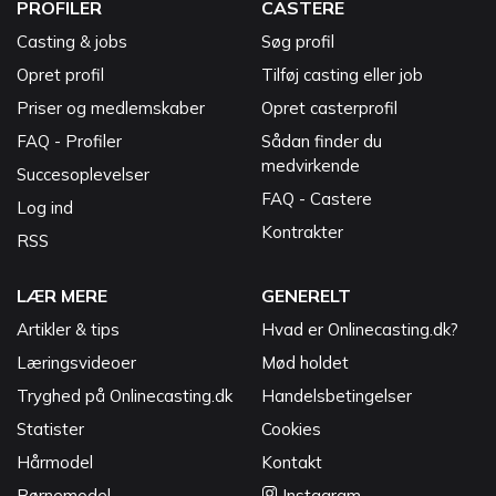
PROFILER
CASTERE
Casting & jobs
Søg profil
Opret profil
Tilføj casting eller job
Priser og medlemskaber
Opret casterprofil
FAQ - Profiler
Sådan finder du
medvirkende
Succesoplevelser
FAQ - Castere
Log ind
Kontrakter
RSS
LÆR MERE
GENERELT
Artikler & tips
Hvad er Onlinecasting.dk?
Læringsvideoer
Mød holdet
Tryghed på Onlinecasting.dk
Handelsbetingelser
Statister
Cookies
Hårmodel
Kontakt
Børnemodel
Instagram