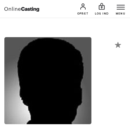
CASTINGS & JOBS
SØG PROFIL
OPRET
LOG IND
MENU