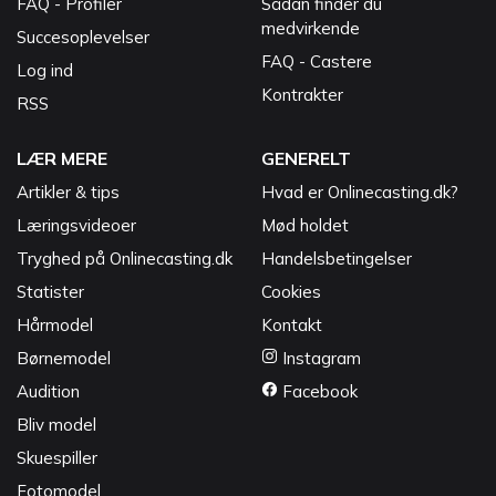
FAQ - Profiler
Sådan finder du
medvirkende
Succesoplevelser
FAQ - Castere
Log ind
Kontrakter
RSS
LÆR MERE
GENERELT
Artikler & tips
Hvad er Onlinecasting.dk?
Læringsvideoer
Mød holdet
Tryghed på Onlinecasting.dk
Handelsbetingelser
Statister
Cookies
Hårmodel
Kontakt
Børnemodel
Instagram
Audition
Facebook
Bliv model
Skuespiller
Fotomodel