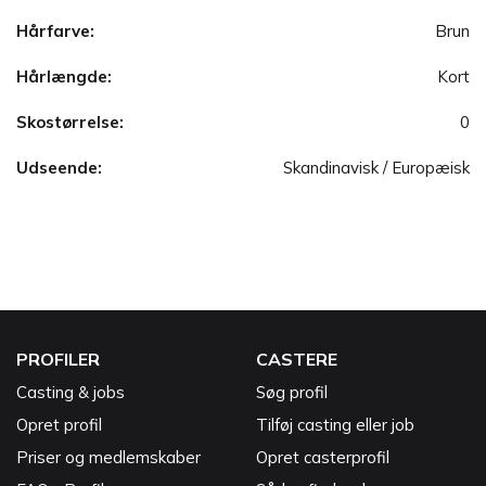
Hårfarve:
Brun
Hårlængde:
Kort
Skostørrelse:
0
Udseende:
Skandinavisk / Europæisk
PROFILER
CASTERE
Casting & jobs
Søg profil
Opret profil
Tilføj casting eller job
Priser og medlemskaber
Opret casterprofil