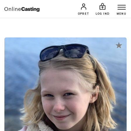
CASTINGS & JOBS
SØG PROFIL
OPRET
LOG IND
MENU