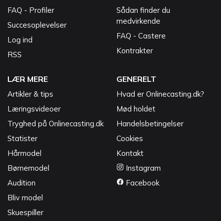
FAQ - Profiler
Sådan finder du
medvirkende
Succesoplevelser
FAQ - Castere
Log ind
Kontrakter
RSS
LÆR MERE
GENERELT
Artikler & tips
Hvad er Onlinecasting.dk?
Læringsvideoer
Mød holdet
Tryghed på Onlinecasting.dk
Handelsbetingelser
Statister
Cookies
Hårmodel
Kontakt
Børnemodel
Instagram
Audition
Facebook
Bliv model
Skuespiller