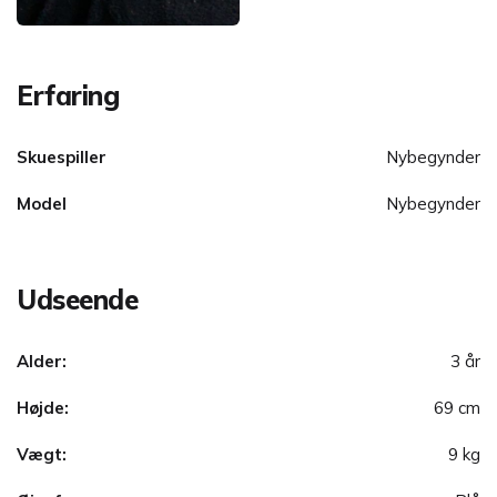
Erfaring
Skuespiller
Nybegynder
Model
Nybegynder
Udseende
Alder:
3 år
Højde:
69 cm
Vægt:
9 kg