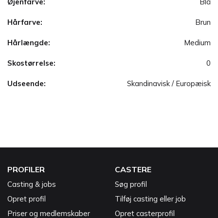
Øjenfarve:
Blå
Hårfarve:
Brun
Hårlængde:
Medium
Skostørrelse:
0
Udseende:
Skandinavisk / Europæisk
PROFILER
CASTERE
Casting & jobs
Søg profil
Opret profil
Tilføj casting eller job
Priser og medlemskaber
Opret casterprofil