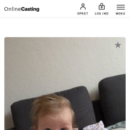
CASTINGS & JOBS
SØG PROFIL
OPRET
LOG IND
MENU