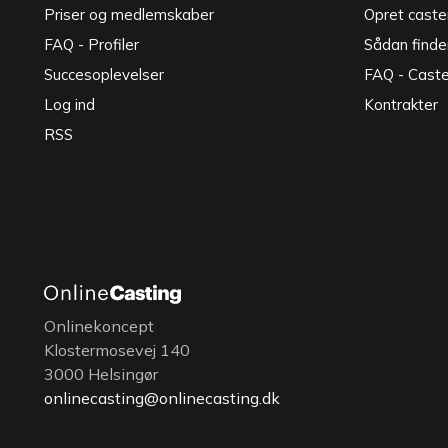
Priser og medlemskaber
Opret caster
FAQ - Profiler
Sådan finde
Succesoplevelser
FAQ - Cast
Log ind
Kontrakter
RSS
Onlinekoncept
Klostermosevej 140
3000 Helsingør
onlinecasting@onlinecasting.dk