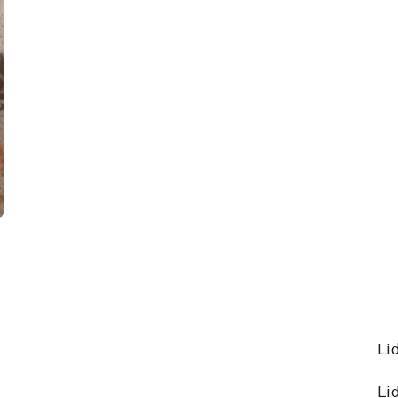
Li
Li