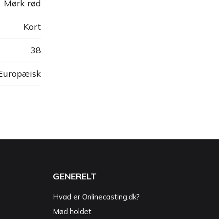
Mørk rød
Kort
38
 Europæisk
GENERELT
Hvad er Onlinecasting.dk?
Mød holdet