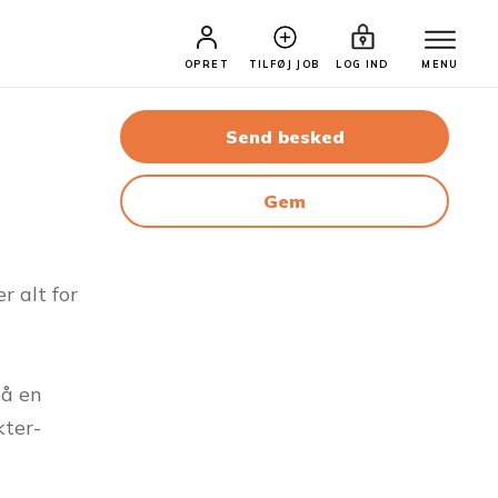
OPRET
TILFØJ JOB
LOG IND
MENU
Send besked
Gem
r alt for
på en
kter-