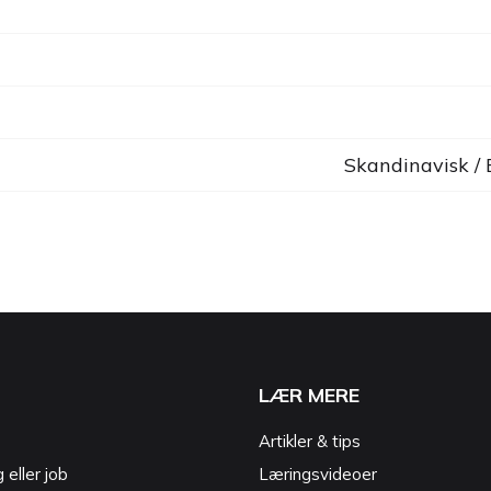
Skandinavisk /
LÆR MERE
Artikler & tips
g eller job
Læringsvideoer