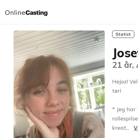
Statist
Jose
21 år,
Hejsa! Vel
tør!
* Jeg har 
rollespils
kreat
...
V