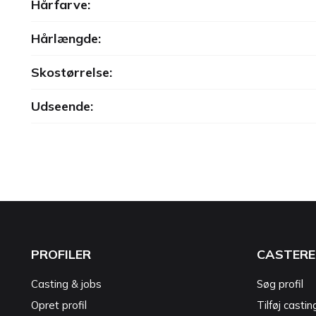
Hårfarve:
Hårlængde:
Skostørrelse:
Udseende:
PROFILER
CASTERE
Casting & jobs
Søg profil
Opret profil
Tilføj castin