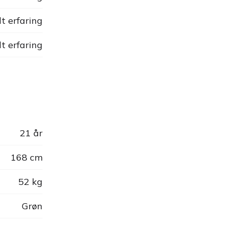
dt erfaring
dt erfaring
21 år
168 cm
52 kg
Grøn