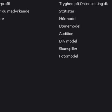
profil
Tryghed på Onlinecasting.dk
r du medvirkende
Statister
ere
Hårmodel
Børnemodel
Audition
Bliv model
Skuespiller
Fotomodel