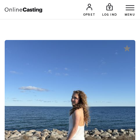
CASTINGS & JOBS
SØG PROFIL
OPRET
LOG IND
MENU