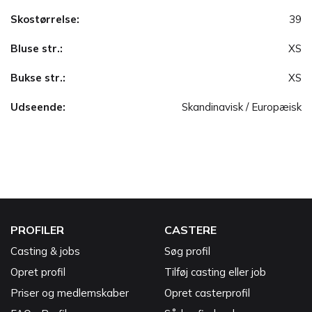
Skostørrelse:
39
Bluse str.:
XS
Bukse str.:
XS
Udseende:
Skandinavisk / Europæisk
PROFILER
CASTERE
Casting & jobs
Søg profil
Opret profil
Tilføj casting eller job
Priser og medlemskaber
Opret casterprofil