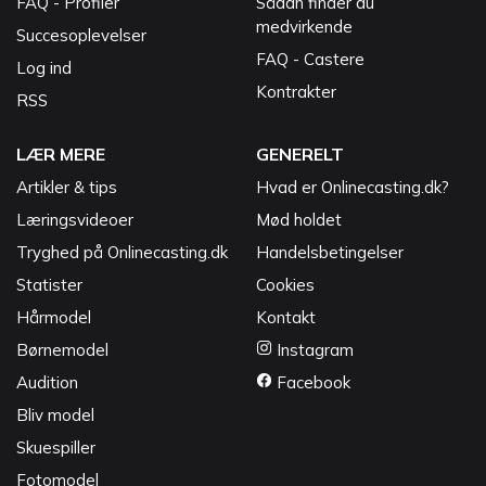
FAQ - Profiler
Sådan finder du
medvirkende
Succesoplevelser
FAQ - Castere
Log ind
Kontrakter
RSS
LÆR MERE
GENERELT
Artikler & tips
Hvad er Onlinecasting.dk?
Læringsvideoer
Mød holdet
Tryghed på Onlinecasting.dk
Handelsbetingelser
Statister
Cookies
Hårmodel
Kontakt
Børnemodel
Instagram
Audition
Facebook
Bliv model
Skuespiller
Fotomodel