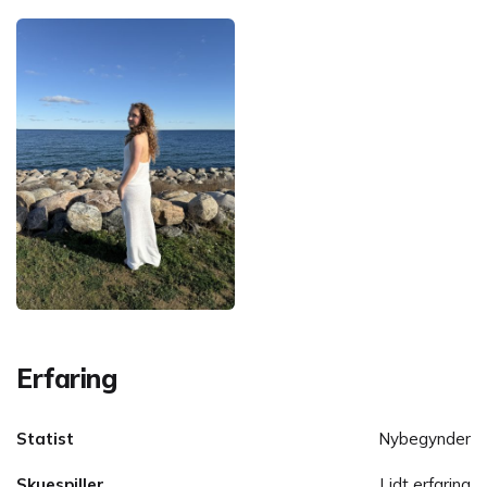
Erfaring
Statist
Nybegynder
Skuespiller
Lidt erfaring