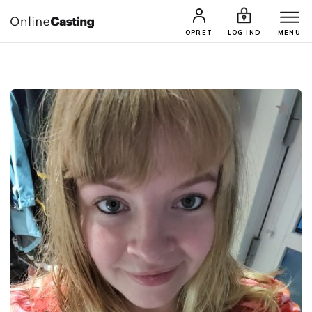
CASTINGS & JOBS
SØG PROFIL
OPRET
LOG IND
MENU