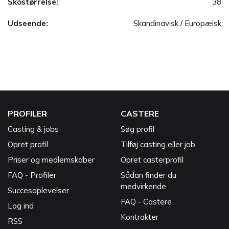
Skostørrelse:
38
Udseende:
Skandinavisk / Europæisk
PROFILER
CASTERE
Casting & jobs
Søg profil
Opret profil
Tilføj casting eller job
Priser og medlemskaber
Opret casterprofil
FAQ - Profiler
Sådan finder du
medvirkende
Succesoplevelser
FAQ - Castere
Log ind
Kontrakter
RSS