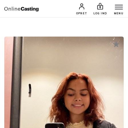
CASTINGS & JOBS
SØG PROFIL
OPRET
LOG IND
MENU