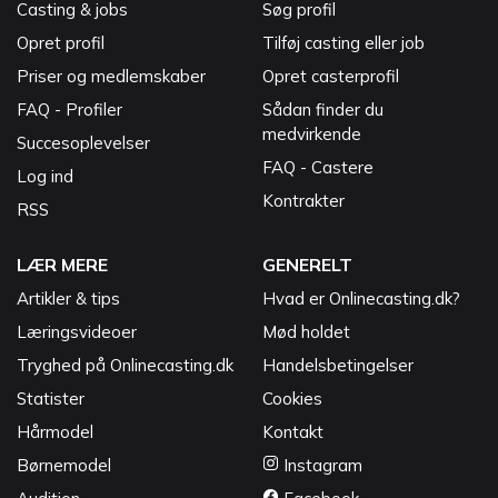
Casting & jobs
Søg profil
Opret profil
Tilføj casting eller job
Priser og medlemskaber
Opret casterprofil
FAQ - Profiler
Sådan finder du
medvirkende
Succesoplevelser
FAQ - Castere
Log ind
Kontrakter
RSS
LÆR MERE
GENERELT
Artikler & tips
Hvad er Onlinecasting.dk?
Læringsvideoer
Mød holdet
Tryghed på Onlinecasting.dk
Handelsbetingelser
Statister
Cookies
Hårmodel
Kontakt
Børnemodel
Instagram