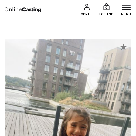
CASTINGS & JOBS
SØG PROFIL
OPRET
LOG IND
MENU