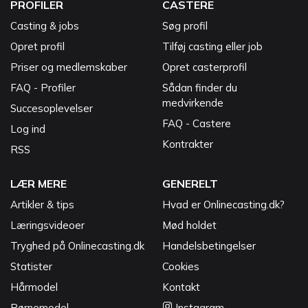
PROFILER
CASTERE
Casting & jobs
Søg profil
Opret profil
Tilføj casting eller job
Priser og medlemskaber
Opret casterprofil
FAQ - Profiler
Sådan finder du
medvirkende
Succesoplevelser
FAQ - Castere
Log ind
Kontrakter
RSS
LÆR MERE
GENERELT
Artikler & tips
Hvad er Onlinecasting.dk?
Læringsvideoer
Mød holdet
Tryghed på Onlinecasting.dk
Handelsbetingelser
Statister
Cookies
Hårmodel
Kontakt
Børnemodel
Instagram