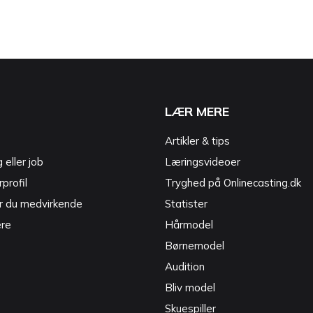
LÆR MERE
Artikler & tips
g eller job
Læringsvideoer
profil
Tryghed på Onlinecasting.dk
r du medvirkende
Statister
ere
Hårmodel
Børnemodel
Audition
Bliv model
Skuespiller