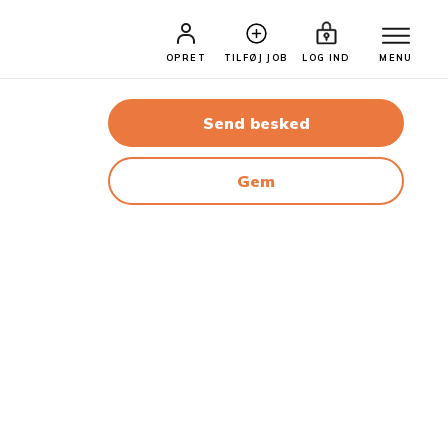
OPRET
TILFØJ JOB
LOG IND
MENU
Send besked
Gem