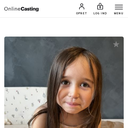
CASTINGS & JOBS
SØG PROFIL
OPRET
LOG IND
MENU