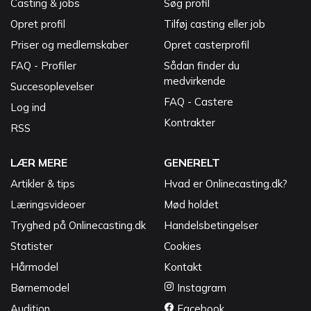
Casting & jobs
Søg profil
Opret profil
Tilføj casting eller job
Priser og medlemskaber
Opret casterprofil
FAQ - Profiler
Sådan finder du
medvirkende
Succesoplevelser
FAQ - Castere
Log ind
Kontrakter
RSS
LÆR MERE
GENERELT
Artikler & tips
Hvad er Onlinecasting.dk?
Læringsvideoer
Mød holdet
Tryghed på Onlinecasting.dk
Handelsbetingelser
Statister
Cookies
Hårmodel
Kontakt
Børnemodel
Instagram
Audition
Facebook