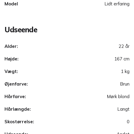
Model
Lidt erfaring
Udseende
Alder:
22 år
Højde:
167 cm
Vægt:
1 kg
Øjenfarve:
Brun
Hårfarve:
Mørk blond
Hårlængde:
Langt
Skostørrelse:
0