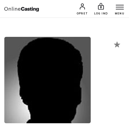
CASTINGS & JOBS
SØG PROFIL
OPRET
LOG IND
MENU