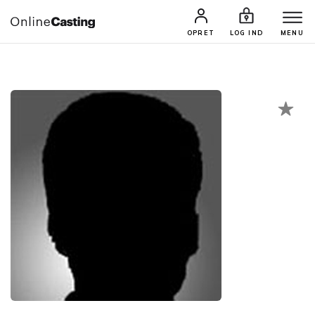
CASTINGS & JOBS
SØG PROFIL
OPRET
LOG IND
MENU