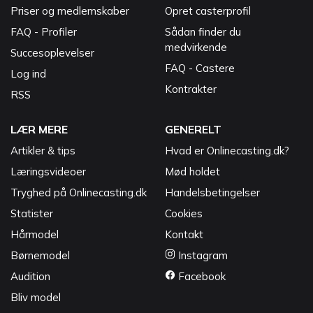
Priser og medlemskaber
Opret casterprofil
FAQ - Profiler
Sådan finder du
medvirkende
Succesoplevelser
FAQ - Castere
Log ind
Kontrakter
RSS
LÆR MERE
GENERELT
Artikler & tips
Hvad er Onlinecasting.dk?
Læringsvideoer
Mød holdet
Tryghed på Onlinecasting.dk
Handelsbetingelser
Statister
Cookies
Hårmodel
Kontakt
Børnemodel
Instagram
Audition
Facebook
Bliv model