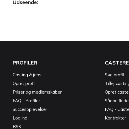
Udseende:
PROFILER
CASTERE
Casting & jobs
Søg profil
Opret profil
Tilføj castin
Priser og medlemskaber
Opret caster
FAQ - Profiler
Sådan finde
Succesoplevelser
FAQ - Cast
Log ind
Kontrakter
RSS