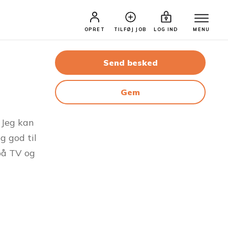
OPRET
TILFØJ JOB
LOG IND
MENU
Send besked
Gem
. Jeg kan
g god til
 på TV og