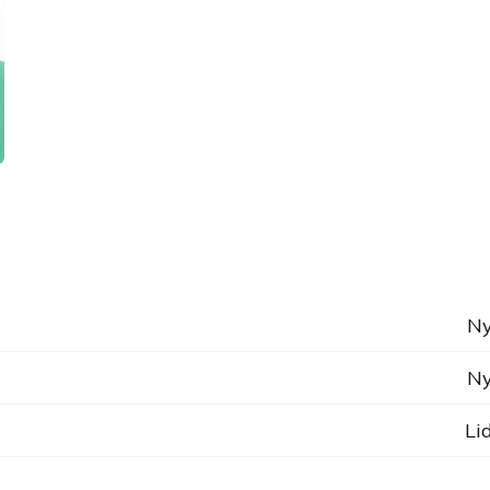
Ny
Ny
Li