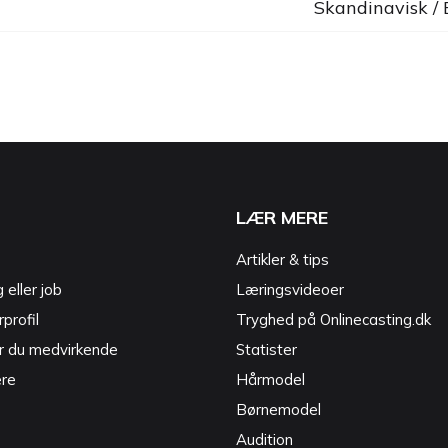
Skandinavisk /
LÆR MERE
Artikler & tips
g eller job
Læringsvideoer
profil
Tryghed på Onlinecasting.dk
r du medvirkende
Statister
ere
Hårmodel
Børnemodel
Audition