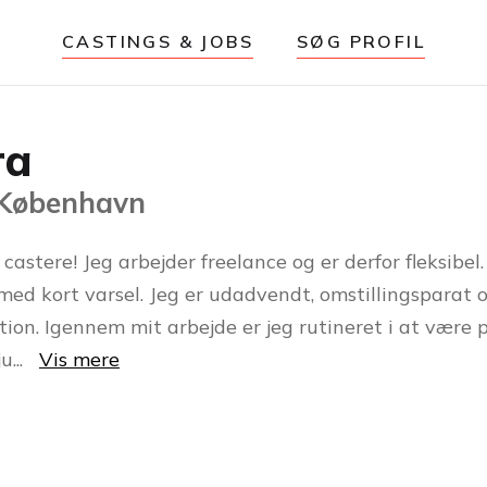
CASTINGS & JOBS
SØG PROFIL
ra
 København
 castere! Jeg arbejder freelance og er derfor fleksibel
med kort varsel. Jeg er udadvendt, omstillingsparat o
tion. Igennem mit arbejde er jeg rutineret i at være
ju
...
Vis mere