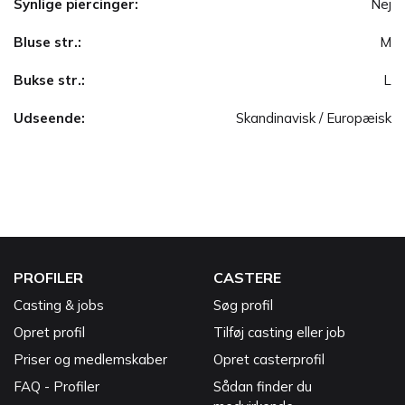
Synlige piercinger:
Nej
Bluse str.:
M
Bukse str.:
L
Udseende:
Skandinavisk / Europæisk
PROFILER
CASTERE
Casting & jobs
Søg profil
Opret profil
Tilføj casting eller job
Priser og medlemskaber
Opret casterprofil
FAQ - Profiler
Sådan finder du