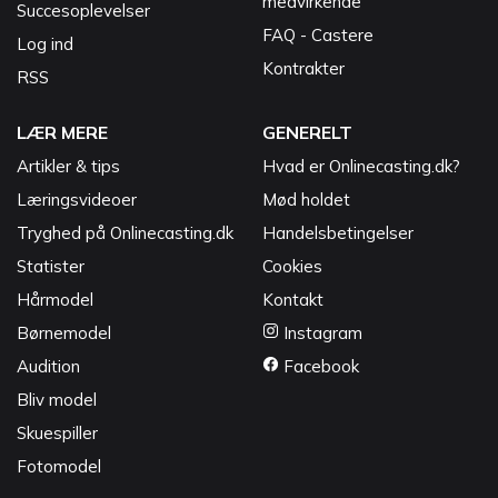
medvirkende
Succesoplevelser
FAQ - Castere
Log ind
Kontrakter
RSS
LÆR MERE
GENERELT
Artikler & tips
Hvad er Onlinecasting.dk?
Læringsvideoer
Mød holdet
Tryghed på Onlinecasting.dk
Handelsbetingelser
Statister
Cookies
Hårmodel
Kontakt
Børnemodel
Instagram
Audition
Facebook
Bliv model
Skuespiller
Fotomodel