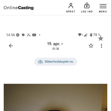
CASTINGS & JOBS
SØG PROFIL
OPRET
LOG IND
MENU