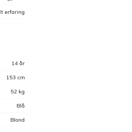
dt erfaring
14 år
153 cm
52 kg
Blå
Blond