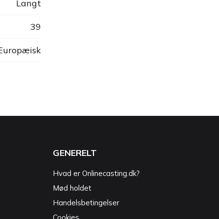
Langt
39
 Europæisk
GENERELT
Hvad er Onlinecasting.dk?
Mød holdet
Handelsbetingelser
Cookies