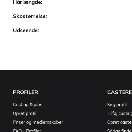
Hårlængde:
Skostørrelse:
Udseende:
PROFILER
CASTERE
Casting & jobs
Søg profil
Opret profil
Tilføj castin
Priser og medlemskaber
Opret caster
FAQ - Profiler
Sådan finde