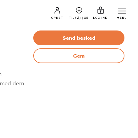
OPRET
TILFØJ JOB
LOG IND
MENU
Send besked
Gem
n
p med dem.