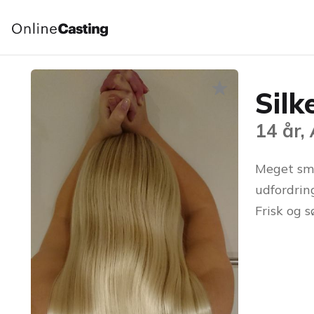
Silk
14 år,
Meget smi
udfordrin
Frisk og s