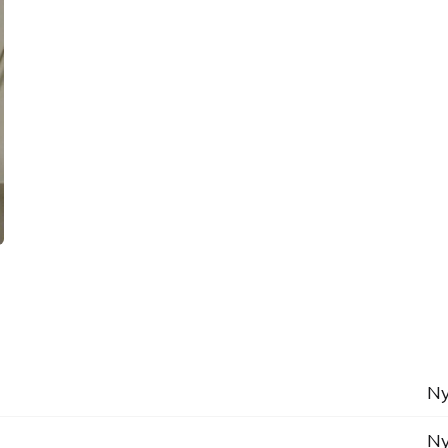
Ny
Ny