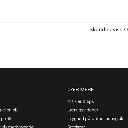
Skandinavisk /
LÆR MERE
Artikler & tips
g eller job
Læringsvideoer
profil
Tryghed på Onlinecasting.dk
r du medvirkende
Statister