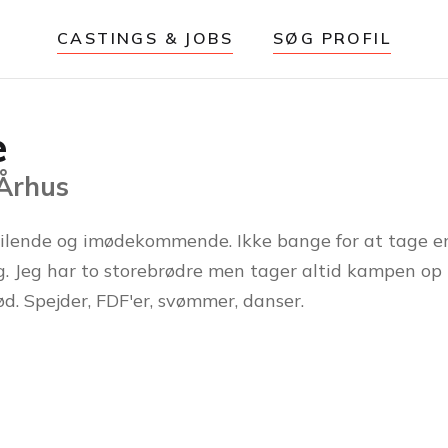
CASTINGS & JOBS
SØG PROFIL
e
 Århus
lende og imødekommende. Ikke bange for at tage e
g. Jeg har to storebrødre men tager altid kampen o
ød. Spejder, FDF'er, svømmer, danser.