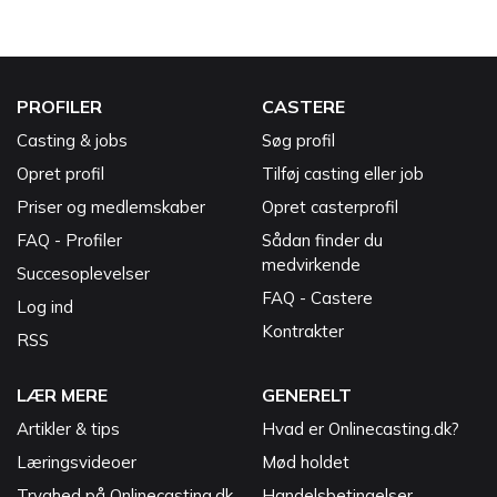
PROFILER
CASTERE
Casting & jobs
Søg profil
Opret profil
Tilføj casting eller job
Priser og medlemskaber
Opret casterprofil
FAQ - Profiler
Sådan finder du
medvirkende
Succesoplevelser
FAQ - Castere
Log ind
Kontrakter
RSS
LÆR MERE
GENERELT
Artikler & tips
Hvad er Onlinecasting.dk?
Læringsvideoer
Mød holdet
Tryghed på Onlinecasting.dk
Handelsbetingelser