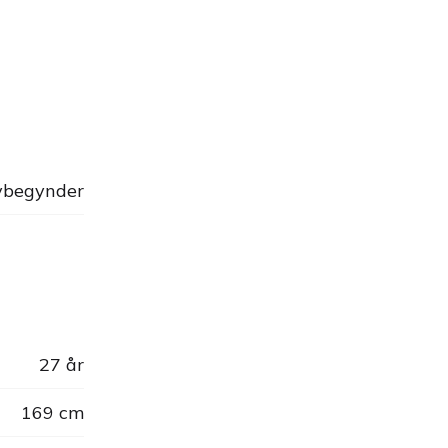
begynder
27 år
169 cm