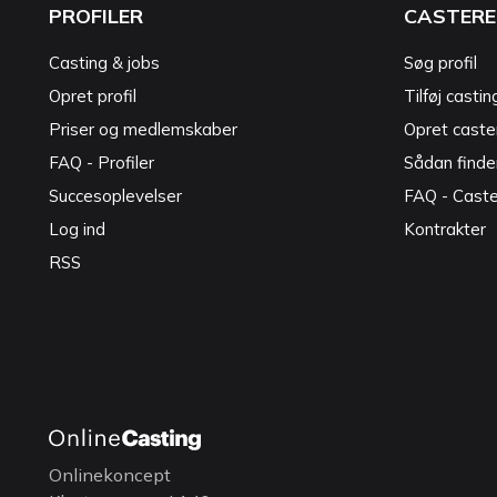
PROFILER
CASTERE
Casting & jobs
Søg profil
Opret profil
Tilføj castin
Priser og medlemskaber
Opret caster
FAQ - Profiler
Sådan finde
Succesoplevelser
FAQ - Cast
Log ind
Kontrakter
RSS
Onlinekoncept