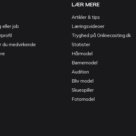
LÆR MERE
Artikler & tips
g eller job
Læringsvideoer
profil
Tryghed på Onlinecasting.dk
r du medvirkende
Statister
ere
Hårmodel
Børnemodel
Audition
Bliv model
Skuespiller
Fotomodel