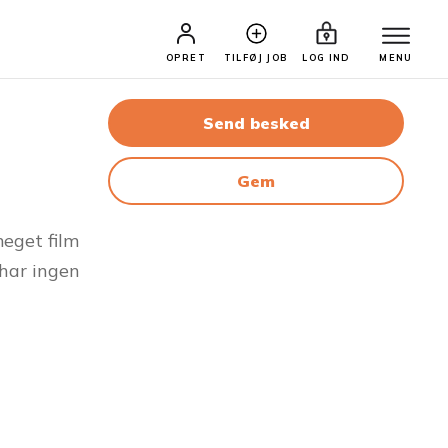
OPRET
TILFØJ JOB
LOG IND
MENU
Send besked
Gem
meget film
 har ingen