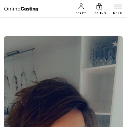
CASTINGS & JOBS
SØG PROFIL
OPRET
LOG IND
MENU