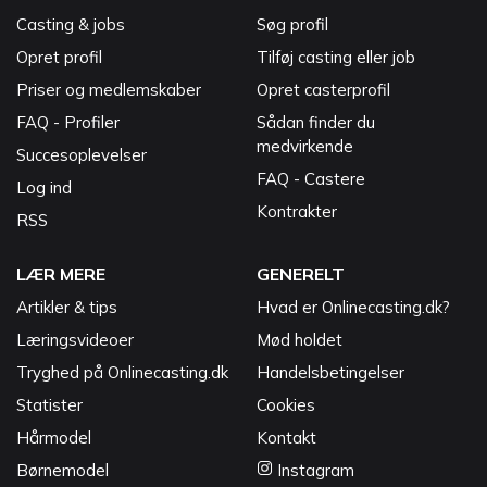
Casting & jobs
Søg profil
Opret profil
Tilføj casting eller job
Priser og medlemskaber
Opret casterprofil
FAQ - Profiler
Sådan finder du
medvirkende
Succesoplevelser
FAQ - Castere
Log ind
Kontrakter
RSS
LÆR MERE
GENERELT
Artikler & tips
Hvad er Onlinecasting.dk?
Læringsvideoer
Mød holdet
Tryghed på Onlinecasting.dk
Handelsbetingelser
Statister
Cookies
Hårmodel
Kontakt
Børnemodel
Instagram