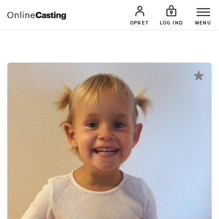
CASTINGS & JOBS
SØG PROFIL
OPRET
LOG IND
MENU