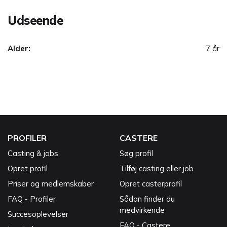
Udseende
Alder:
7 år
PROFILER
CASTERE
Casting & jobs
Søg profil
Opret profil
Tilføj casting eller job
Priser og medlemskaber
Opret casterprofil
FAQ - Profiler
Sådan finder du
medvirkende
Succesoplevelser
FAQ - Castere