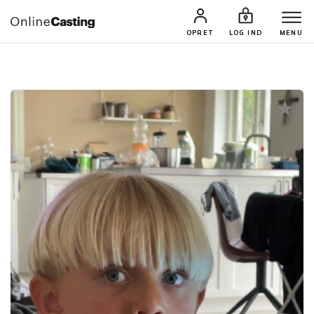
CASTINGS & JOBS
SØG PROFIL
OPRET
LOG IND
MENU