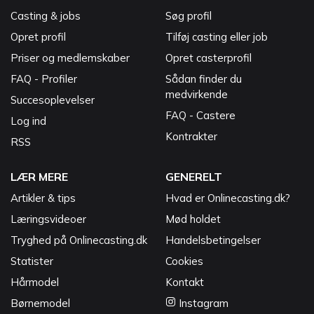
Casting & jobs
Søg profil
Opret profil
Tilføj casting eller job
Priser og medlemskaber
Opret casterprofil
FAQ - Profiler
Sådan finder du
medvirkende
Succesoplevelser
FAQ - Castere
Log ind
Kontrakter
RSS
LÆR MERE
GENERELT
Artikler & tips
Hvad er Onlinecasting.dk?
Læringsvideoer
Mød holdet
Tryghed på Onlinecasting.dk
Handelsbetingelser
Statister
Cookies
Hårmodel
Kontakt
Børnemodel
Instagram