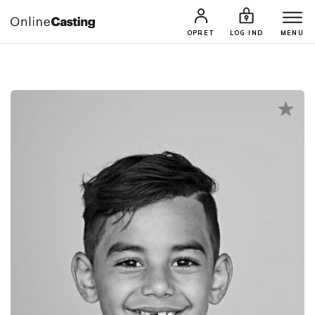
CASTINGS & JOBS
SØG PROFIL
OPRET
LOG IND
MENU