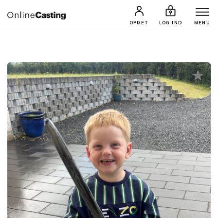
CASTINGS & JOBS
SØG PROFIL
OPRET
LOG IND
MENU