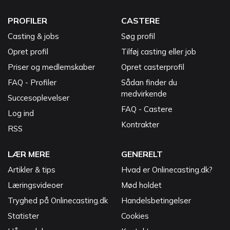
PROFILER
CASTERE
Casting & jobs
Søg profil
Opret profil
Tilføj casting eller job
Priser og medlemskaber
Opret casterprofil
FAQ - Profiler
Sådan finder du
medvirkende
Succesoplevelser
FAQ - Castere
Log ind
Kontrakter
RSS
LÆR MERE
GENERELT
Artikler & tips
Hvad er Onlinecasting.dk?
Læringsvideoer
Mød holdet
Tryghed på Onlinecasting.dk
Handelsbetingelser
Statister
Cookies