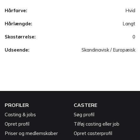
Hårfarve:
Hvid
Hårlængde:
Langt
Skostørrelse:
0
Udseende:
Skandinavisk / Europæisk
PROFILER
CASTERE
Casting & jobs
Søg profil
Opret profil
Tilføj casting eller job
Priser og medlemskaber
Opret casterprofil