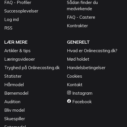
FAQ - Profiler
Sådan finder du
medvirkende
Succesoplevelser
FAQ - Castere
Log ind
Kontrakter
RSS
LÆR MERE
GENERELT
Artikler & tips
Hvad er Onlinecasting.dk?
Læringsvideoer
Mød holdet
Tryghed på Onlinecasting.dk
Handelsbetingelser
Statister
Cookies
Hårmodel
Kontakt
Børnemodel
Instagram
Audition
Facebook
Bliv model
Skuespiller