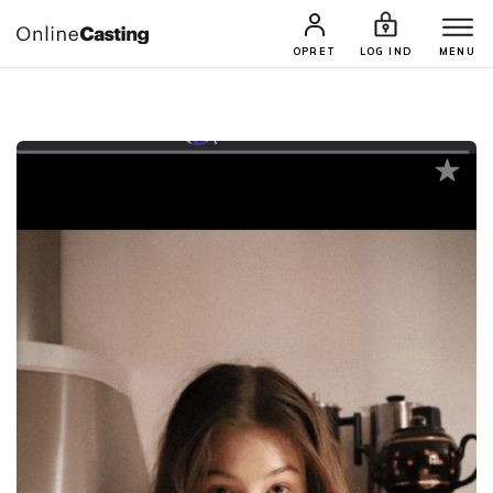
CASTINGS & JOBS
SØG PROFIL
OPRET
LOG IND
MENU