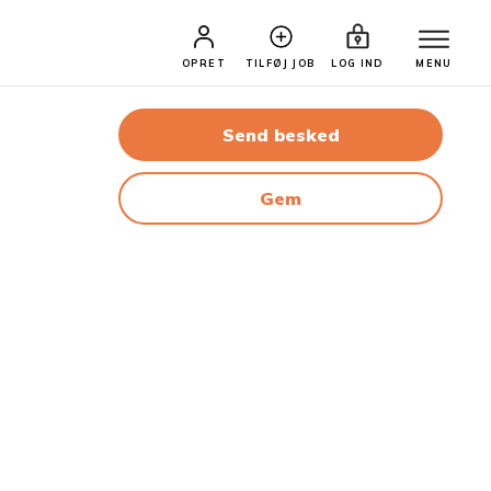
OPRET
TILFØJ JOB
LOG IND
MENU
Send besked
Gem