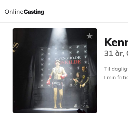
Ken
31 år,
Til dagli
I min fri