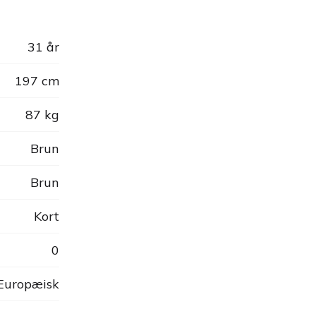
31 år
197 cm
87 kg
Brun
Brun
Kort
0
 Europæisk