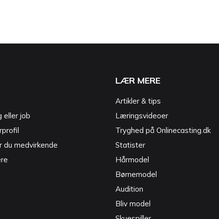
LÆR MERE
Artikler & tips
g eller job
Læringsvideoer
profil
Tryghed på Onlinecasting.dk
r du medvirkende
Statister
ere
Hårmodel
Børnemodel
Audition
Bliv model
Skuespiller