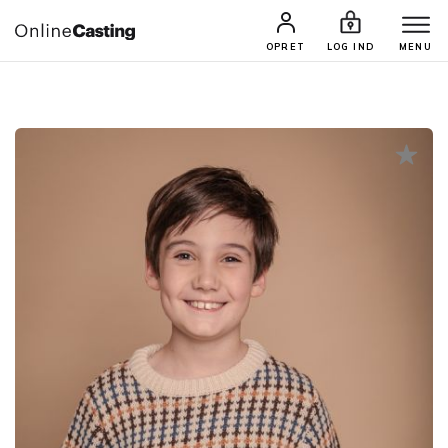
CASTINGS & JOBS
SØG PROFIL
OPRET
LOG IND
MENU