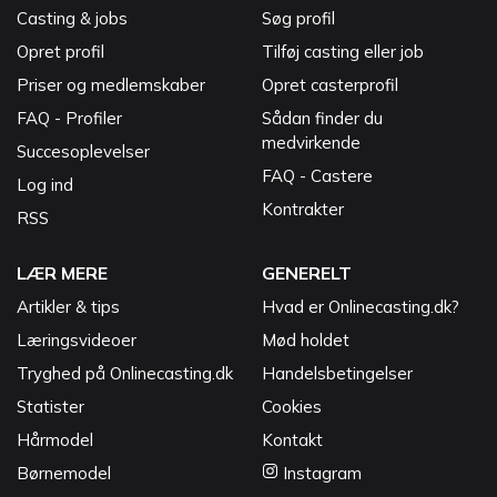
Casting & jobs
Søg profil
Opret profil
Tilføj casting eller job
Priser og medlemskaber
Opret casterprofil
FAQ - Profiler
Sådan finder du
medvirkende
Succesoplevelser
FAQ - Castere
Log ind
Kontrakter
RSS
LÆR MERE
GENERELT
Artikler & tips
Hvad er Onlinecasting.dk?
Læringsvideoer
Mød holdet
Tryghed på Onlinecasting.dk
Handelsbetingelser
Statister
Cookies
Hårmodel
Kontakt
Børnemodel
Instagram