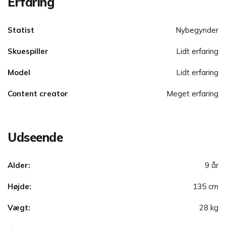
Erfaring
Statist
Nybegynder
Skuespiller
Lidt erfaring
Model
Lidt erfaring
Content creator
Meget erfaring
Udseende
Alder:
9 år
Højde:
135 cm
Vægt:
28 kg