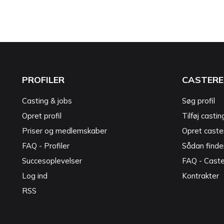
PROFILER
CASTERE
Casting & jobs
Søg profil
Opret profil
Tilføj castin
Priser og medlemskaber
Opret caster
FAQ - Profiler
Sådan finde
Succesoplevelser
FAQ - Cast
Log ind
Kontrakter
RSS