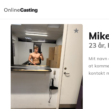
Mik
23 år,
Mit navn 
at komme 
kontakt m