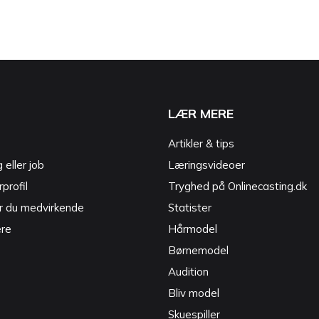
LÆR MERE
Artikler & tips
g eller job
Læringsvideoer
profil
Tryghed på Onlinecasting.dk
r du medvirkende
Statister
ere
Hårmodel
Børnemodel
Audition
Bliv model
Skuespiller