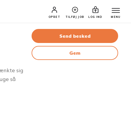
OPRET
TILFØJ JOB
LOG IND
MENU
Send besked
Gem
tænkte sig
ruge så