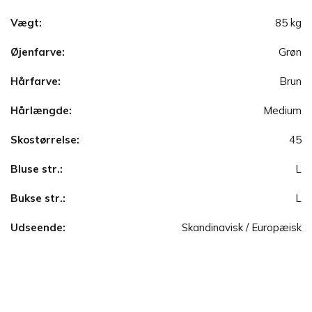
Vægt:
85 kg
Øjenfarve:
Grøn
Hårfarve:
Brun
Hårlængde:
Medium
Skostørrelse:
45
Bluse str.:
L
Bukse str.:
L
Udseende:
Skandinavisk / Europæisk