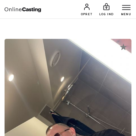
CASTINGS & JOBS
SØG PROFIL
OPRET
LOG IND
MENU