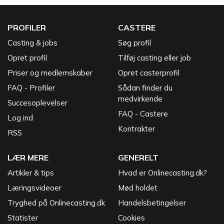
PROFILER
CASTERE
Casting & jobs
Søg profil
Opret profil
Tilføj casting eller job
Priser og medlemskaber
Opret casterprofil
FAQ - Profiler
Sådan finder du
medvirkende
Succesoplevelser
FAQ - Castere
Log ind
Kontrakter
RSS
LÆR MERE
GENERELT
Artikler & tips
Hvad er Onlinecasting.dk?
Læringsvideoer
Mød holdet
Tryghed på Onlinecasting.dk
Handelsbetingelser
Statister
Cookies