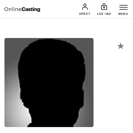
CASTINGS & JOBS
SØG PROFIL
OPRET
LOG IND
MENU