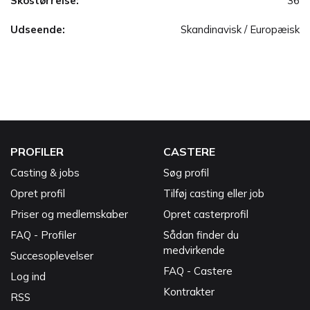
Skostørrelse:
36
Udseende:
Skandinavisk / Europæisk
PROFILER
CASTERE
Casting & jobs
Søg profil
Opret profil
Tilføj casting eller job
Priser og medlemskaber
Opret casterprofil
FAQ - Profiler
Sådan finder du
medvirkende
Succesoplevelser
FAQ - Castere
Log ind
Kontrakter
RSS