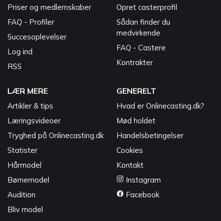
Priser og medlemskaber
Opret casterprofil
FAQ - Profiler
Sådan finder du
medvirkende
Succesoplevelser
FAQ - Castere
Log ind
Kontrakter
RSS
LÆR MERE
GENERELT
Artikler & tips
Hvad er Onlinecasting.dk?
Læringsvideoer
Mød holdet
Tryghed på Onlinecasting.dk
Handelsbetingelser
Statister
Cookies
Hårmodel
Kontakt
Børnemodel
Instagram
Audition
Facebook
Bliv model