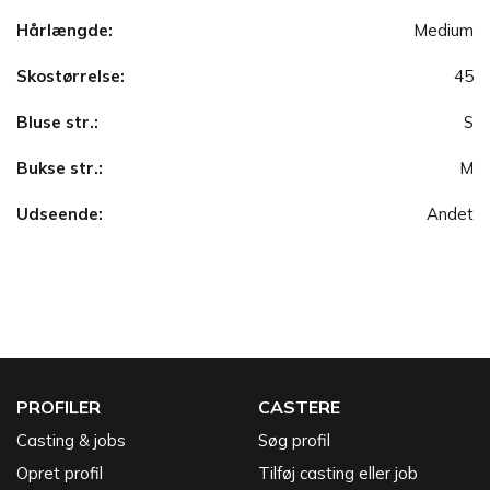
Hårlængde:
Medium
Skostørrelse:
45
Bluse str.:
S
Bukse str.:
M
Udseende:
Andet
PROFILER
CASTERE
Casting & jobs
Søg profil
Opret profil
Tilføj casting eller job