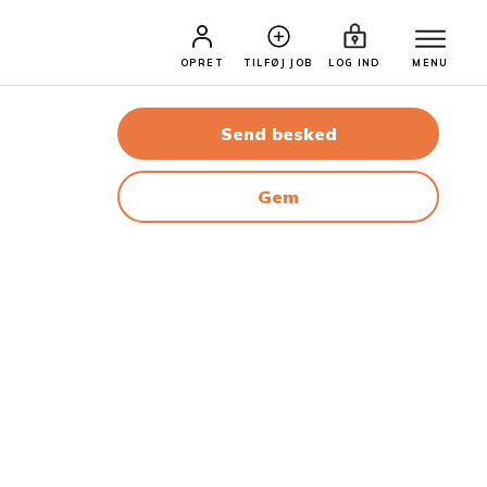
OPRET
TILFØJ JOB
LOG IND
MENU
Send besked
Gem