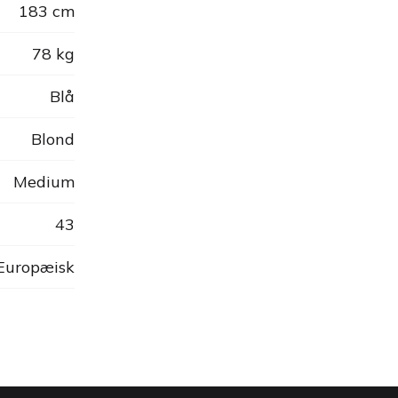
183 cm
78 kg
Blå
Blond
Medium
43
 Europæisk