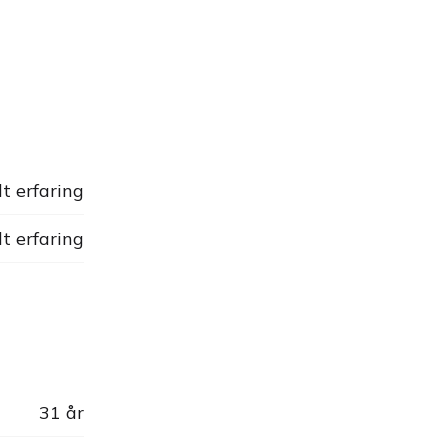
dt erfaring
dt erfaring
31 år