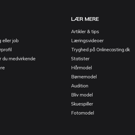
LÆR MERE
Artikler & tips
g eller job
Læringsvideoer
profil
Tryghed på Onlinecasting.dk
r du medvirkende
Statister
ere
Hårmodel
Børnemodel
Audition
Bliv model
Skuespiller
Fotomodel