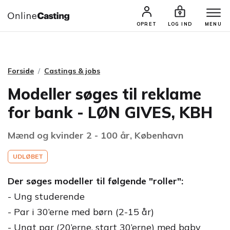
CASTINGS & JOBS
SØG PROFIL
OPRET
LOG IND
MENU
Forside
Castings & jobs
Modeller søges til reklame
for bank - LØN GIVES, KBH
Mænd og kvinder 2 - 100 år, København
UDLØBET
Der søges modeller til følgende "roller":
- Ung studerende
- Par i 30’erne med børn (2-15 år)
- Ungt par (20’erne, start 30’erne) med baby