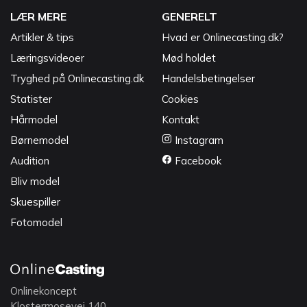
LÆR MERE
GENERELT
Artikler & tips
Hvad er Onlinecasting.dk?
Læringsvideoer
Mød holdet
Tryghed på Onlinecasting.dk
Handelsbetingelser
Statister
Cookies
Hårmodel
Kontakt
Børnemodel
Instagram
Audition
Facebook
Bliv model
Skuespiller
Fotomodel
Onlinekoncept
Klostermosevej 140