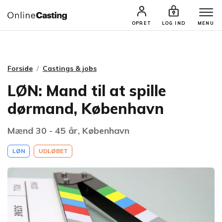
CASTINGS & JOBS
SØG PROFIL
OPRET
LOG IND
MENU
Forside
Castings & jobs
LØN: Mand til at spille
dørmand, København
Mænd 30 - 45 år, København
LØN
UDLØBET