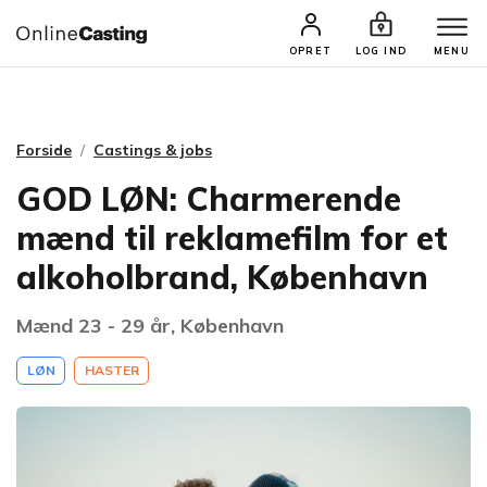
CASTINGS & JOBS
SØG PROFIL
OPRET
LOG IND
MENU
Forside
Castings & jobs
GOD LØN: Charmerende
mænd til reklamefilm for et
alkoholbrand, København
Mænd 23 - 29 år, København
LØN
HASTER