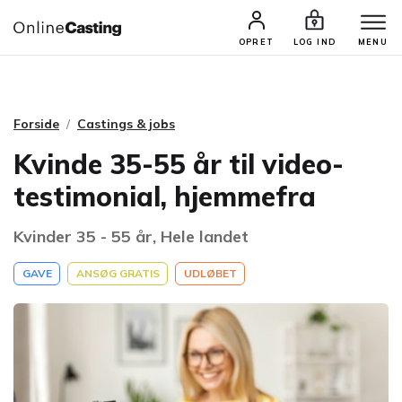
CASTINGS & JOBS
SØG PROFIL
OPRET
LOG IND
MENU
Forside
Castings & jobs
Kvinde 35-55 år til video-
testimonial, hjemmefra
Kvinder 35 - 55 år, Hele landet
GAVE
ANSØG GRATIS
UDLØBET