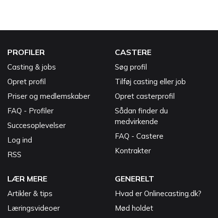
PROFILER
CASTERE
Casting & jobs
Søg profil
Opret profil
Tilføj casting eller job
Priser og medlemskaber
Opret casterprofil
FAQ - Profiler
Sådan finder du
medvirkende
Succesoplevelser
FAQ - Castere
Log ind
Kontrakter
RSS
LÆR MERE
GENERELT
Artikler & tips
Hvad er Onlinecasting.dk?
Læringsvideoer
Mød holdet