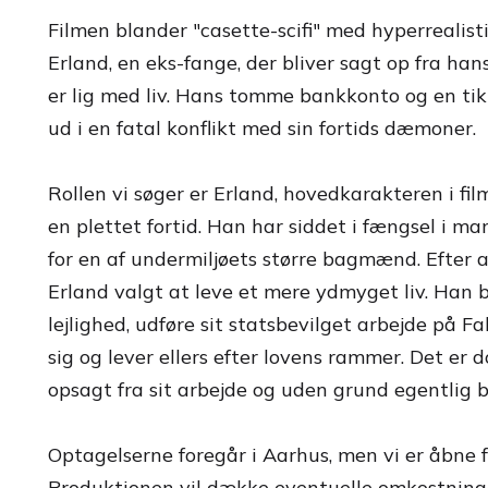
Filmen blander "casette-scifi" med hyperrealis
Erland, en eks-fange, der bliver sagt op fra han
er lig med liv. Hans tomme bankkonto og en t
ud i en fatal konflikt med sin fortids dæmoner.
Rollen vi søger er Erland, hovedkarakteren i f
en plettet fortid. Han har siddet i fængsel i ma
for en af undermiljøets større bagmænd. Efter a
Erland valgt at leve et mere ydmyget liv. Han b
lejlighed, udføre sit statsbevilget arbejde på F
sig og lever ellers efter lovens rammer. Det er d
opsagt fra sit arbejde og uden grund egentlig b
Optagelserne foregår i Aarhus, men vi er åbne for
Produktionen vil dække eventuelle omkostninger