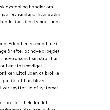
tisk dystopi og handler om
s job i et samfund, hvor strøm
ikkende dødsdom tvinger ham
ilmen. Erland er en mand med
nge år efter at have arbejdet
t have afsonet sin straf, har
or i en statsbevilget
abrikken Eltal uden at brokke
og indtil at han bliver
liver spyttet ud af systemet.
 profiler i hele landet.
 for rejse, dog kan vi ikke