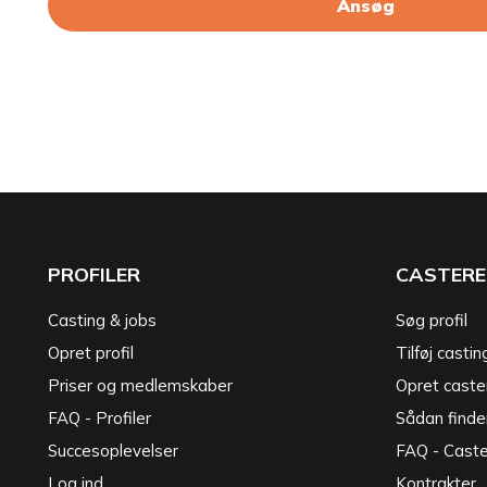
Ansøg
PROFILER
CASTERE
Casting & jobs
Søg profil
Opret profil
Tilføj castin
Priser og medlemskaber
Opret caster
FAQ - Profiler
Sådan finde
Succesoplevelser
FAQ - Cast
Log ind
Kontrakter