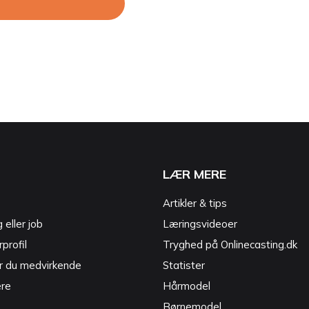
LÆR MERE
Artikler & tips
g eller job
Læringsvideoer
profil
Tryghed på Onlinecasting.dk
r du medvirkende
Statister
ere
Hårmodel
Børnemodel