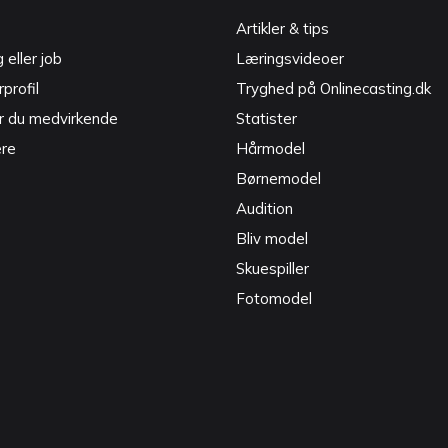
Artikler & tips
g eller job
Læringsvideoer
profil
Tryghed på Onlinecasting.dk
r du medvirkende
Statister
ere
Hårmodel
Børnemodel
Audition
Bliv model
Skuespiller
Fotomodel