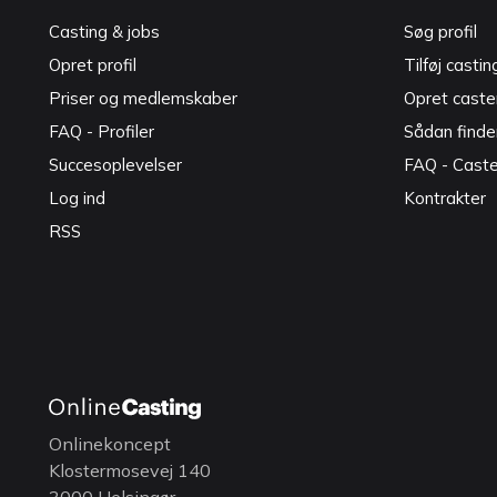
Casting & jobs
Søg profil
Opret profil
Tilføj castin
Priser og medlemskaber
Opret caster
FAQ - Profiler
Sådan finde
Succesoplevelser
FAQ - Cast
Log ind
Kontrakter
RSS
Onlinekoncept
Klostermosevej 140