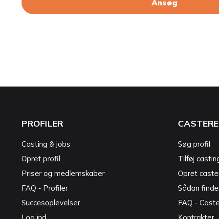
Ansøg
PROFILER
CASTERE
Casting & jobs
Søg profil
Opret profil
Tilføj castin
Priser og medlemskaber
Opret caster
FAQ - Profiler
Sådan finde
Succesoplevelser
FAQ - Cast
Log ind
Kontrakter