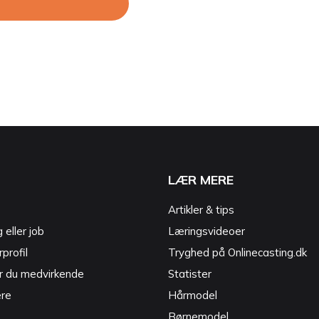
LÆR MERE
Artikler & tips
g eller job
Læringsvideoer
profil
Tryghed på Onlinecasting.dk
r du medvirkende
Statister
ere
Hårmodel
Børnemodel