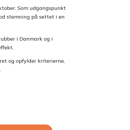
 oktober. Som udgangspunkt
god stemning på settet i en
lubber i Danmark og i
ffekt.
et og opfylder kriterierne,
.