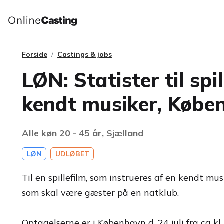
Forside
Castings & jobs
LØN: Statister til spil
kendt musiker, Købe
Alle køn 20 - 45 år, Sjælland
LØN
UDLØBET
Til en spillefilm, som instrueres af en kendt musik
som skal være gæster på en natklub.
Optagelserne er i København d. 24 juli fra ca kl 