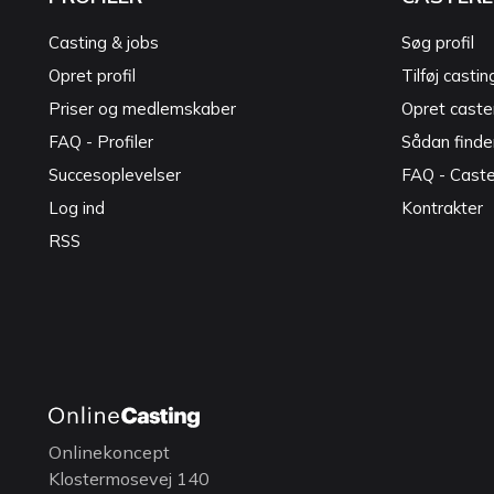
Casting & jobs
Søg profil
Opret profil
Tilføj castin
Priser og medlemskaber
Opret caster
FAQ - Profiler
Sådan finde
Succesoplevelser
FAQ - Cast
Log ind
Kontrakter
RSS
Onlinekoncept
Klostermosevej 140