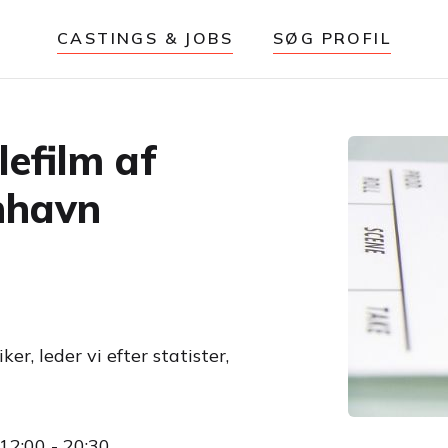
CASTINGS & JOBS
SØG PROFIL
lefilm af
nhavn
er, leder vi efter statister,
12:00 - 20:30.