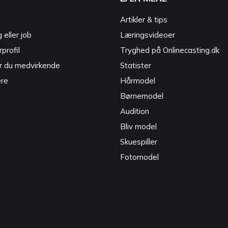
Artikler & tips
g eller job
Læringsvideoer
profil
Tryghed på Onlinecasting.dk
r du medvirkende
Statister
ere
Hårmodel
Børnemodel
Audition
Bliv model
Skuespiller
Fotomodel