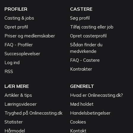
PROFILER
CASTERE
Casting & jobs
Søg profil
Opret profil
Tilføj casting eller job
Priser og medlemskaber
Opret casterprofil
FAQ - Profiler
Sådan finder du
medvirkende
Succesoplevelser
FAQ - Castere
Log ind
Kontrakter
RSS
LÆR MERE
GENERELT
Artikler & tips
Hvad er Onlinecasting.dk?
Læringsvideoer
Mød holdet
Tryghed på Onlinecasting.dk
Handelsbetingelser
Statister
Cookies
Hårmodel
Kontakt