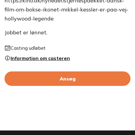
https://kino.dk/nyheder/stjernespaekket-dansk-
film-om-bokse-ikonet-mikkel-kessler-er-paa-vej-
hollywood-legende
Jobbet er lønnet.
Casting udløbet
Information om casteren
Ansøg