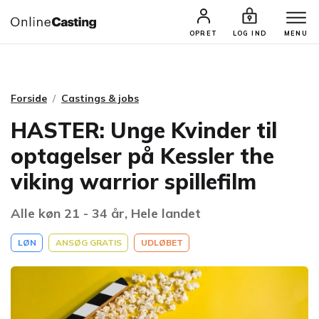
CASTINGS & JOBS
SØG PROFIL
OPRET
LOG IND
MENU
Forside
Castings & jobs
HASTER: Unge Kvinder til
optagelser på Kessler the
viking warrior spillefilm
Alle køn 21 - 34 år, Hele landet
LØN
ANSØG GRATIS
UDLØBET