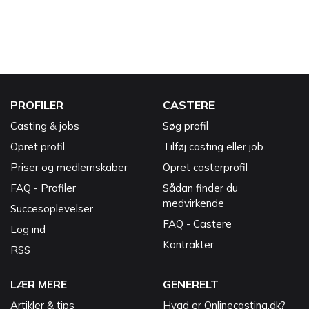
PROFILER
CASTERE
Casting & jobs
Søg profil
Opret profil
Tilføj casting eller job
Priser og medlemskaber
Opret casterprofil
FAQ - Profiler
Sådan finder du
medvirkende
Succesoplevelser
FAQ - Castere
Log ind
Kontrakter
RSS
LÆR MERE
GENERELT
Artikler & tips
Hvad er Onlinecasting.dk?