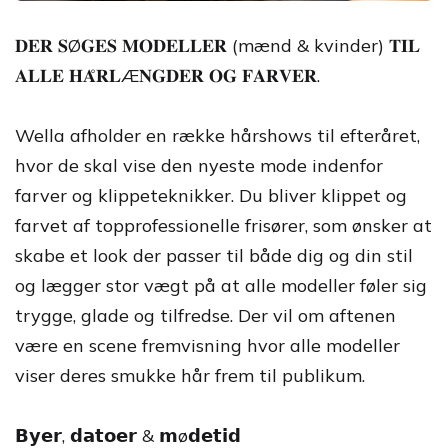
𝐃𝐄𝐑 𝐒Ø𝐆𝐄𝐒 𝐌𝐎𝐃𝐄𝐋𝐋𝐄𝐑 (mænd & kvinder) 𝐓𝐈𝐋
𝐀𝐋𝐋𝐄 𝐇𝐀̊𝐑𝐋Æ𝐍𝐆𝐃𝐄𝐑 𝐎𝐆 𝐅𝐀𝐑𝐕𝐄𝐑.
Wella afholder en række hårshows til efteråret,
hvor de skal vise den nyeste mode indenfor
farver og klippeteknikker. Du bliver klippet og
farvet af topprofessionelle frisører, som ønsker at
skabe et look der passer til både dig og din stil
og lægger stor vægt på at alle modeller føler sig
trygge, glade og tilfredse. Der vil om aftenen
være en scene fremvisning hvor alle modeller
viser deres smukke hår frem til publikum.
𝗕𝘆𝗲𝗿, 𝗱𝗮𝘁𝗼𝗲𝗿 & 𝗺ø𝗱𝗲𝘁𝗶𝗱