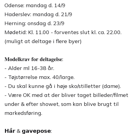
Odense: mandag d. 14/9
Haderslev: mandag d. 21/9
Herning: onsdag d. 23/9
Mødetid: Kl. 11.00 - forventes slut kl. ca. 22.00.
(muligt at deltage i flere byer)
𝐌𝐨𝐝𝐞𝐥𝐤𝐫𝐚𝐯 𝐟𝐨𝐫 𝐝𝐞𝐥𝐭𝐚𝐠𝐞𝐥𝐬𝐞:
- Alder ml 16-38 år.
- Tøjstørrelse max. 40/large.
- Du skal kunne gå i høje sko/stilletter (dame).
- Være OK med at der bliver taget billeder/filmet
under & efter showet, som kan blive brugt til
markedsføring.
𝗛𝗮̊𝗿 & 𝗴𝗮𝘃𝗲𝗽𝗼𝘀𝗲: